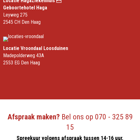
Locatie HagaZiekenhuis 
Geboortehotel Haga
Leyweg 275
2545 CH Den Haag
Locatie Vroondaal Loosduinen
Madepolderweg 43A
2553 EG Den Haag
Afspraak maken?
Bel ons op
070 - 325 89
15
Spreekuur volgens afspraak tussen 14-16 uur,