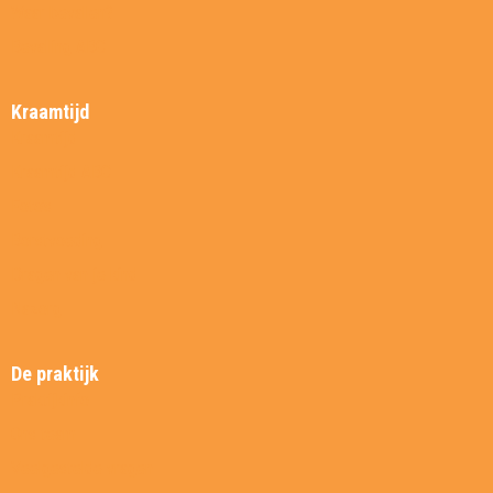
Waar bevallen?
Bevalling ABC
Kraamtijd
Kraamtijd
Kraamtijd ABC
Foto’s
Borstvoeding
Dragen van je kind
Nazorg
De praktijk
Praktijkinfo
Ons team
Veelgestelde vragen