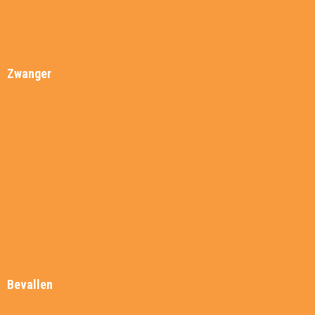
Inschrijfformulier kinderwensspreekuur
Preconceptie ABC
Zwanger
Gefeliciteerd!
Wanneer contact opnemen?
Echo’s in de zwangerschap
Controles tijdens de zwangerschap
Wat moet er geregeld worden?
Groeikalender
Zwangerschapscursussen
Zwangerschaps ABC
Bevallen
Wanneer contact opnemen?