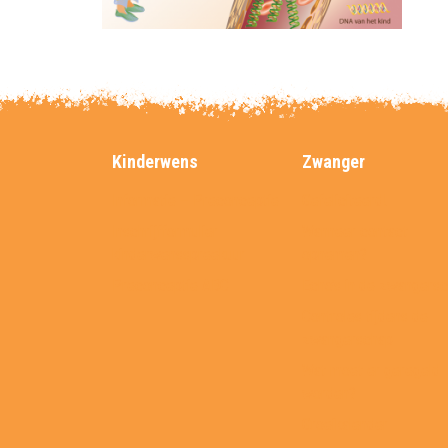
Kinderwens
Zwanger
Informatie – Preconceptie
Gefeliciteerd!
Inschrijfformulier
Wanneer contact
kinderwensspreekuur
opnemen?
Preconceptie ABC
Echo’s in de zwangers
Controles tijdens de
zwangerschap
Wat moet er geregeld
worden?
Groeikalender