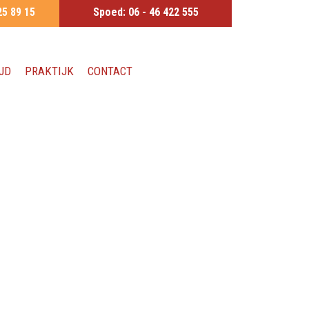
25 89 15
Spoed:
06 - 46 422 555
JD
PRAKTIJK
CONTACT