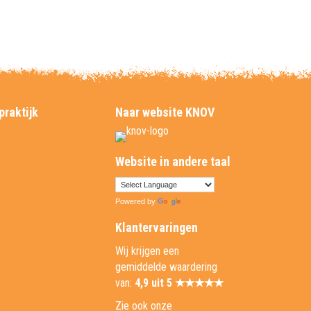
praktijk
Naar website KNOV
tijkinfo
 team
Website in andere taal
lgestelde vragen
melden
Powered by
Translate
uws
Klantervaringen
denten
Wij krijgen een
gemiddelde waardering
erenties
van:
4,9 uit 5 ★★★★★
uele tour
Zie ook onze
referentie