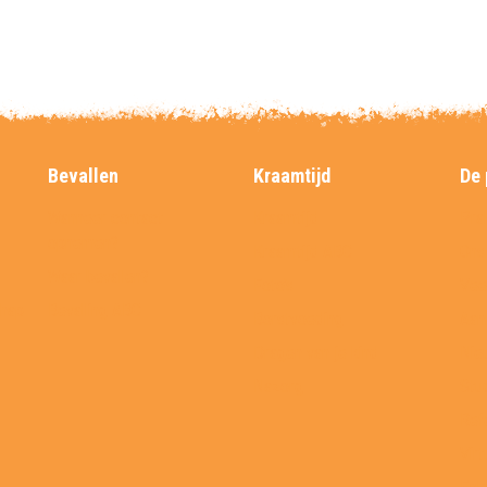
Bevallen
Kraamtijd
De 
Wanneer contact
Kraamtijd
Prak
opnemen?
Kraamtijd ABC
Ons
Waar bevallen?
Foto’s
Vee
chap
Bevalling ABC
Borstvoeding
Aan
Dragen van je kind
Nie
Nazorg
Stu
Ref
Virt