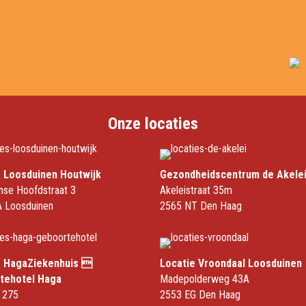
Fol
sen
Boe
Lin
Onze locaties
e Loosduinen Houtwijk
Gezondheidscentrum de Akele
nse Hoofdstraat 3
Akeleistraat 35m
 Loosduinen
2565 NT Den Haag
e HagaZiekenhuis 
Locatie Vroondaal Loosduinen
tehotel Haga
Madepolderweg 43A
 275
2553 EG Den Haag