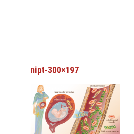
nipt-300×197