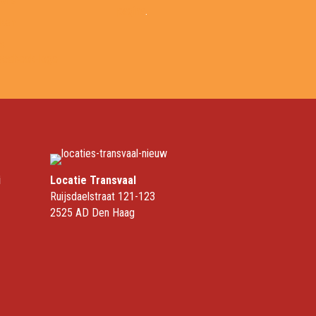
ders
pagina
.
ken
ks
i
Locatie Transvaal
Ruijsdaelstraat 121-123
2525 AD Den Haag