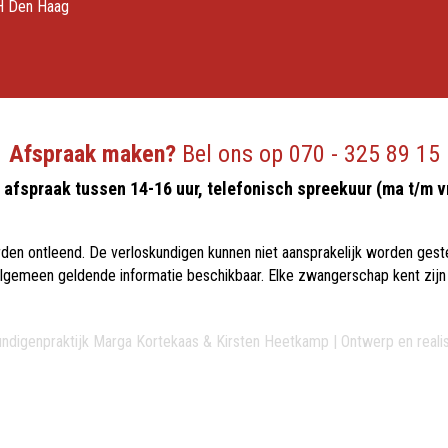
H Den Haag
Afspraak maken?
Bel ons op
070 - 325 89 15
afspraak tussen 14-16 uur, telefonisch spreekuur (ma t/m v
en ontleend. De verloskundigen kunnen niet aansprakelijk worden geste
s algemeen geldende informatie beschikbaar. Elke zwangerschap kent zij
ndigenpraktijk Marga Kortekaas & Kirsten Heetkamp | Ontwerp en reali