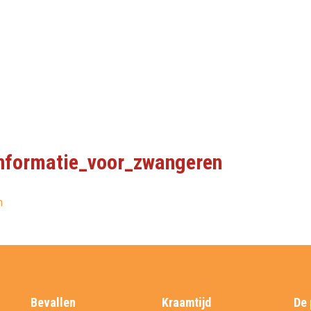
informatie_voor_zwangeren
n
Bevallen
Kraamtijd
De 