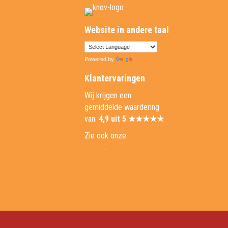
tijkinfo
 team
Website in andere taal
lgestelde vragen
melden
Powered by
Translate
uws
Klantervaringen
denten
Wij krijgen een
gemiddelde waardering
erenties
van:
4,9 uit 5 ★★★★★
uele tour
Zie ook onze
referentie
ders
pagina
.
ken
ks