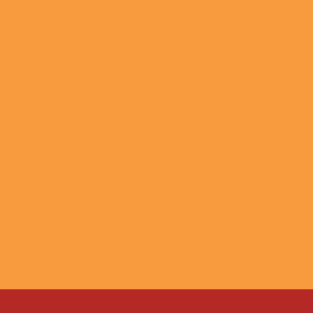
Informatie – Preconceptie
Gefeliciteerd!
Inschrijfformulier
Wanneer contact
kinderwensspreekuur
opnemen?
Preconceptie ABC
Echo’s in de zwangers
Controles tijdens de
zwangerschap
Wat moet er geregeld
worden?
Groeikalender
Zwangerschapscursus
Zwangerschaps ABC