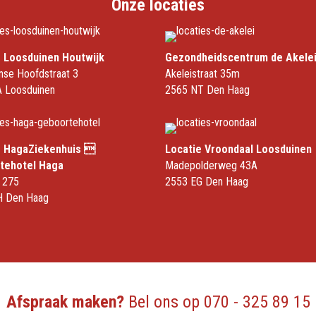
Onze locaties
e Loosduinen Houtwijk
Gezondheidscentrum de Akele
nse Hoofdstraat 3
Akeleistraat 35m
 Loosduinen
2565 NT Den Haag
e HagaZiekenhuis 
Locatie Vroondaal Loosduinen
tehotel Haga
Madepolderweg 43A
 275
2553 EG Den Haag
H Den Haag
Afspraak maken?
Bel ons op
070 - 325 89 15