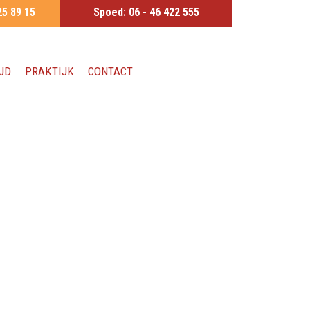
25 89 15
Spoed:
06 - 46 422 555
JD
PRAKTIJK
CONTACT