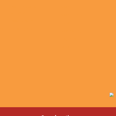
Wanneer contact
Kraamtijd
Prak
opnemen?
Kraamtijd ABC
Ons
Waar bevallen?
Foto’s
Vee
chap
Bevalling ABC
Borstvoeding
Aan
Dragen van je kind
Nie
Nazorg
Stu
Ref
Virt
Fol
sen
Boe
Lin