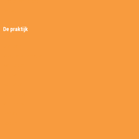
Dragen van je kind
Nazorg
De praktijk
Praktijkinfo
Ons team
Veelgestelde vragen
Aanmelden
Nieuws
Studenten
Referenties
Virtuele tour
Folders
Boeken
Links