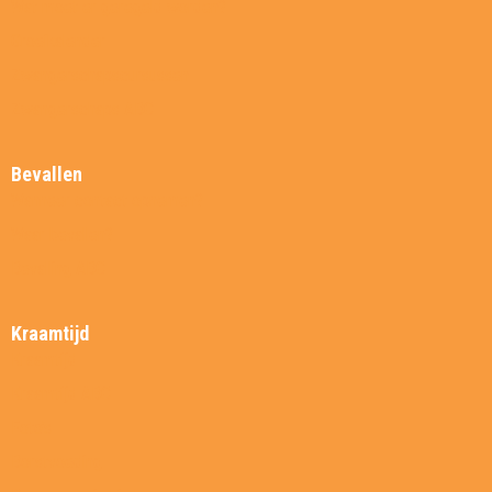
Wat moet er geregeld worden?
Groeikalender
Zwangerschapscursussen
Zwangerschaps ABC
Bevallen
Wanneer contact opnemen?
Waar bevallen?
Bevalling ABC
Kraamtijd
Kraamtijd
Kraamtijd ABC
Foto’s
Borstvoeding