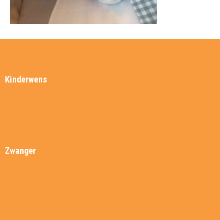
Kinderwens
Informatie – Preconceptie
Inschrijfformulier kinderwensspreekuur
Preconceptie ABC
Zwanger
Gefeliciteerd!
Wanneer contact opnemen?
Echo’s in de zwangerschap
Controles tijdens de zwangerschap