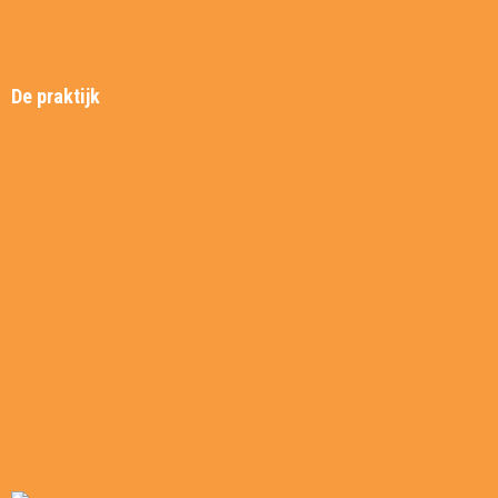
Nazorg
De praktijk
Praktijkinfo
Ons team
Veelgestelde vragen
Aanmelden
Nieuws
Studenten
Referenties
Virtuele tour
Folders
Boeken
Links