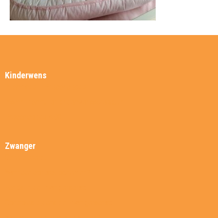
Kinderwens
Informatie – Preconceptie
Inschrijfformulier kinderwensspreekuur
Preconceptie ABC
Zwanger
Gefeliciteerd!
Wanneer contact opnemen?
Echo’s in de zwangerschap
Controles tijdens de zwangerschap
Wat moet er geregeld worden?