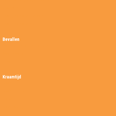
Groeikalender
Zwangerschapscursussen
Zwangerschaps ABC
Bevallen
Wanneer contact opnemen?
Waar bevallen?
Bevalling ABC
Kraamtijd
Kraamtijd
Kraamtijd ABC
Foto’s
Borstvoeding
Dragen van je kind