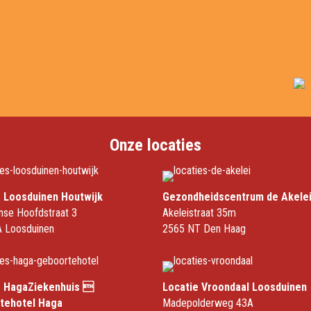
Fol
sen
Boe
Lin
Onze locaties
e Loosduinen Houtwijk
Gezondheidscentrum de Akele
nse Hoofdstraat 3
Akeleistraat 35m
 Loosduinen
2565 NT Den Haag
e HagaZiekenhuis 
Locatie Vroondaal Loosduinen
tehotel Haga
Madepolderweg 43A