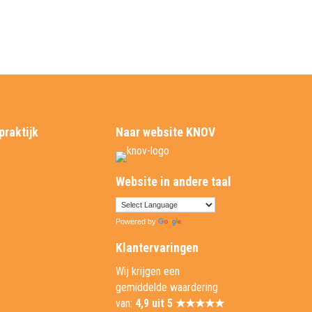
praktijk
Naar website KNOV
tijkinfo
 team
Website in andere taal
lgestelde vragen
melden
Powered by
Translate
uws
Klantervaringen
denten
Wij krijgen een
gemiddelde waardering
erenties
van:
4,9 uit 5 ★★★★★
uele tour