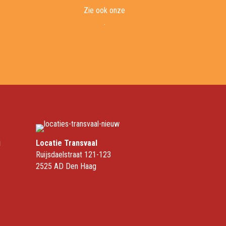
Zie ook onze
referentie
ders
pagina
.
ken
ks
i
Locatie Transvaal
Ruijsdaelstraat 121-123
2525 AD Den Haag