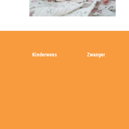
Kinderwens
Zwanger
Informatie – Preconceptie
Gefeliciteerd!
Inschrijfformulier
Wanneer contact
kinderwensspreekuur
opnemen?
Preconceptie ABC
Echo’s in de zwangers
Controles tijdens de
zwangerschap
Wat moet er geregeld
worden?