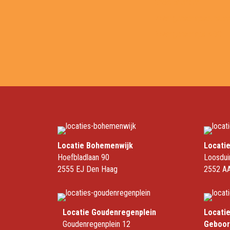
Groeikalender
Zwangerschapscursus
Zwangerschaps ABC
Locatie Bohemenwijk
Locati
Hoefbladlaan 90
Loosdui
2555 EJ Den Haag
2552 AA
Locatie Goudenregenplein
Locati
Goudenregenplein 12
Geboor