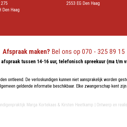
 275
2553 EG Den Haag
H Den Haag
Afspraak maken?
Bel ons op
070 - 325 89 15
afspraak tussen 14-16 uur, telefonisch spreekuur (ma t/m v
en ontleend. De verloskundigen kunnen niet aansprakelijk worden geste
s algemeen geldende informatie beschikbaar. Elke zwangerschap kent zij
ndigenpraktijk Marga Kortekaas & Kirsten Heetkamp | Ontwerp en reali