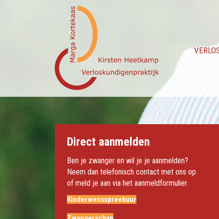
VERLO
Direct aanmelden
Ben je zwanger en wil je je aanmelden?
Neem dan telefonisch contact met ons op
of meld je aan via het aanmeldformulier.
Kinderwensspreekuur
Zwangerschap