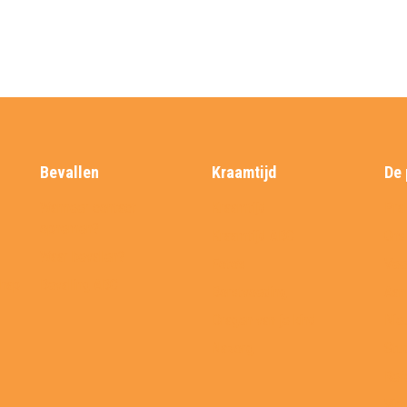
Bevallen
Kraamtijd
De 
Wanneer contact
Kraamtijd
Prak
opnemen?
Kraamtijd ABC
Ons
Waar bevallen?
Foto’s
Vee
chap
Bevalling ABC
Borstvoeding
Aan
Dragen van je kind
Nie
Nazorg
Stu
Ref
Virt