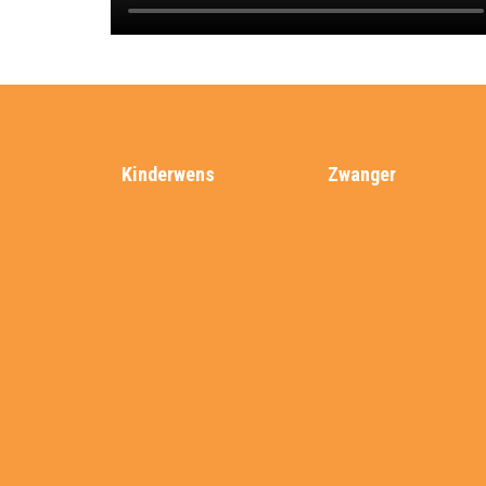
Kinderwens
Zwanger
Informatie – Preconceptie
Gefeliciteerd!
Inschrijfformulier
Wanneer contact
kinderwensspreekuur
opnemen?
Preconceptie ABC
Echo’s in de zwangers
Controles tijdens de
zwangerschap
Wat moet er geregeld
worden?
Groeikalender