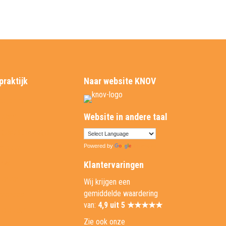
praktijk
Naar website KNOV
tijkinfo
 team
Website in andere taal
lgestelde vragen
melden
Powered by
Translate
uws
Klantervaringen
denten
Wij krijgen een
gemiddelde waardering
erenties
van:
4,9 uit 5 ★★★★★
uele tour
Zie ook onze
referentie
ders