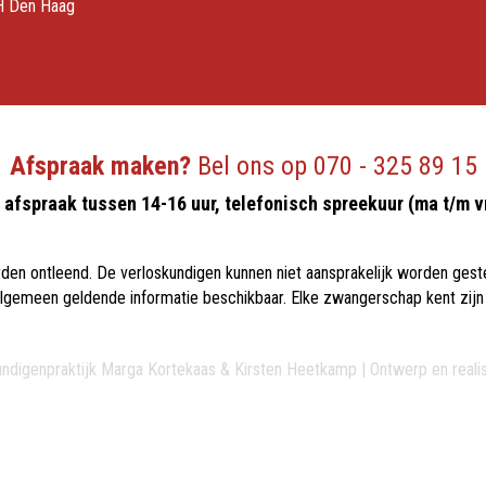
H Den Haag
Afspraak maken?
Bel ons op
070 - 325 89 15
afspraak tussen 14-16 uur, telefonisch spreekuur (ma t/m v
en ontleend. De verloskundigen kunnen niet aansprakelijk worden geste
s algemeen geldende informatie beschikbaar. Elke zwangerschap kent zij
ndigenpraktijk Marga Kortekaas & Kirsten Heetkamp | Ontwerp en reali