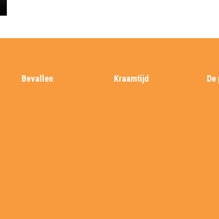
Bevallen
Kraamtijd
De 
Wanneer contact
Kraamtijd
Prak
opnemen?
Kraamtijd ABC
Ons
Waar bevallen?
Foto’s
Vee
chap
Bevalling ABC
Borstvoeding
Aan
Dragen van je kind
Nie
Nazorg
Stu
Ref
Virt
Fol