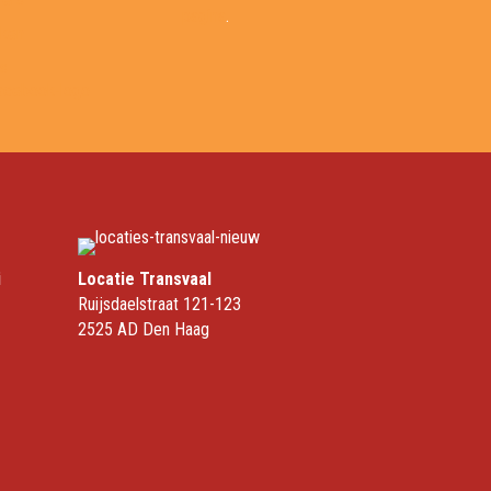
pagina
.
ken
ks
i
Locatie Transvaal
Ruijsdaelstraat 121-123
2525 AD Den Haag