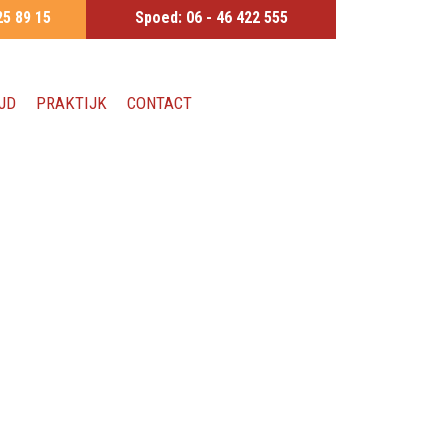
25 89 15
Spoed:
06 - 46 422 555
JD
PRAKTIJK
CONTACT