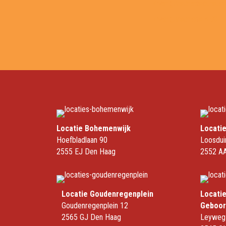
Zwangerschapscursus
Zwangerschaps ABC
Locatie Bohemenwijk
Locati
Hoefbladlaan 90
Loosdui
2555 EJ Den Haag
2552 AA
Locatie Goudenregenplein
Locati
Goudenregenplein 12
Geboor
2565 GJ Den Haag
Leyweg