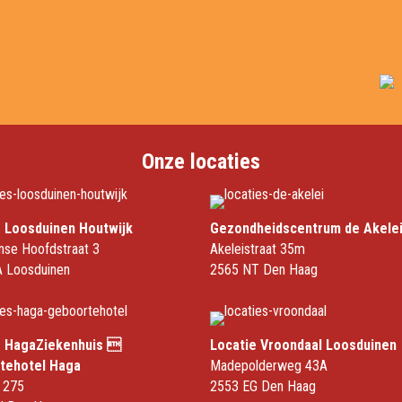
sen
Boe
Lin
Onze locaties
e Loosduinen Houtwijk
Gezondheidscentrum de Akele
nse Hoofdstraat 3
Akeleistraat 35m
 Loosduinen
2565 NT Den Haag
e HagaZiekenhuis 
Locatie Vroondaal Loosduinen
tehotel Haga
Madepolderweg 43A
 275
2553 EG Den Haag